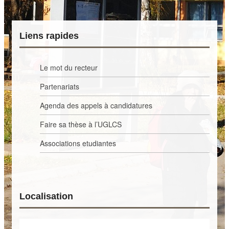
Laboratoires
Portraits
de
Liens rapides
doctorants
ACTUALITÉS
Le mot du recteur
En
ce
Partenariats
moment
à
Agenda des appels à candidatures
l’UGLCS
Faire sa thèse à l’UGLCS
Agenda
des
Associations etudiantes
événements
VIE
DU
CAMPUS
Localisation
Associations
etudiantes
Activtés