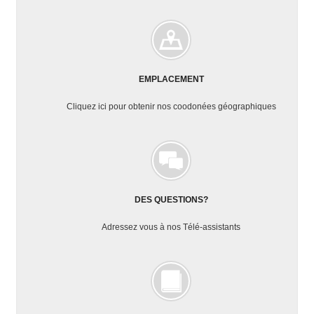
Public
Droit
Privé
Sciences
EMPLACEMENT
Politiques
Sociologie
Cliquez ici pour obtenir nos coodonées géographiques
Géographie
Histoire
Philosophie
Lettres
DES QUESTIONS?
Modernes
Adressez vous à nos Télé-assistants
Sciences
du
Langage
Langue
Anglaise