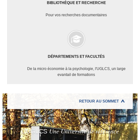
Langue
BIBLIOTHÈQUE ET RECHERCHE
et
Civilisation
Pour vos recherches documentaires
Arabe
Formation
Initale
Formation
Continue
DÉPARTEMENTS ET FACULTÉS
Orientation
et
De la micro économie à la psychologie, l'UGLCS, un large
Insertion
evantail de formations
Scolarité
LA
RECHERCHE
RETOUR AU SOMMET
Les
Masters
Ecoles
Doctorales
Une Université de référence
L'UGLCS
Les