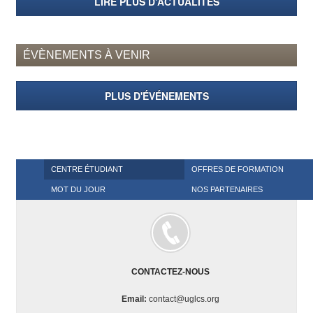
LIRE PLUS D'ACTUALITÉS
Info
American
Corner
ÉVÈNEMENTS À VENIR
LES
FORMATIONS
PLUS D'ÉVÉNEMENTS
Offres
de
formation
Sciences
Economiques
CENTRE ÉTUDIANT
OFFRES DE FORMATION
Sciences
MOT DU JOUR
NOS PARTENAIRES
Comptables
Administration
des
Affaires
Banques
CONTACTEZ-NOUS
et
Finances
Email:
contact@uglcs.org
Droit