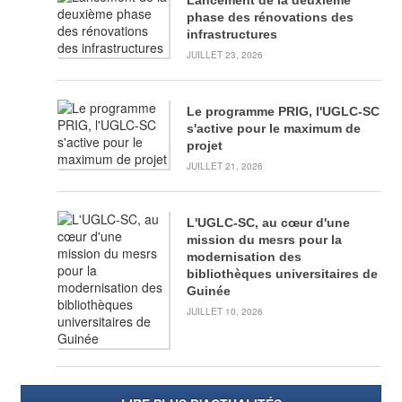
Lancement de la deuxième
et
phase des rénovations des
Planification
infrastructures
JUILLET 23, 2026
SCAE
Dispensaire
Universitaire
Le programme PRIG, l'UGLC-SC
s'active pour le maximum de
Services
projet
de
Sécurité
JUILLET 21, 2026
Partenariats
L'UGLC-SC, au cœur d'une
Diffusion
des
mission du mesrs pour la
Savoirs
modernisation des
bibliothèques universitaires de
CELF
Guinée
JUILLET 10, 2026
Editions
Universitaires
Bibliothèque
Sonfonia