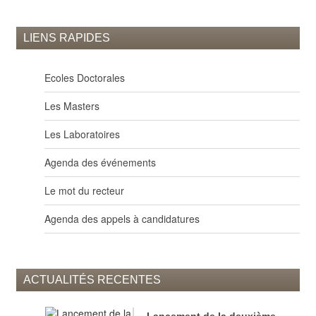
Service
des
Etudes
LIENS RAPIDES
Avancées
Pool
Ecoles Doctorales
Financier
Les Masters
Service
Technique
Les Laboratoires
Reseau
Informatique
Agenda des événements
Ressources
Le mot du recteur
Humaines
S
Agenda des appels à candidatures
R
E
Genre
et
ACTUALITÉS RECENTES
Equité
Projets